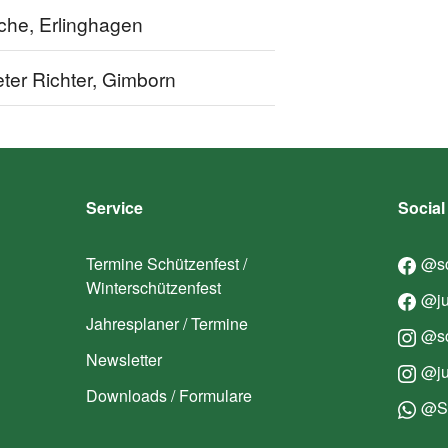
che, Erlinghagen
ter Richter, Gimborn
Service
Social
Termine Schützenfest /
@sc
Winterschützenfest
@ju
Jahresplaner / Termine
@sc
Newsletter
@ju
Downloads / Formulare
@Sc