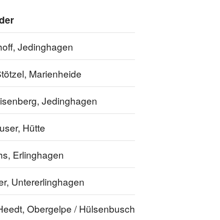
der
hoff, Jedinghagen
tötzel, Marienheide
isenberg, Jedinghagen
user, Hütte
hs, Erlinghagen
er, Untererlinghagen
 Heedt, Obergelpe / Hülsenbusch