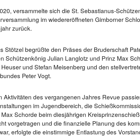
20, versammelte sich die St. Sebastianus-Schütze
ederversammlung im wiedereröffneten Gimborner Schlo
ahr zurück.
as Stötzel begrüßte den Präses der Bruderschaft P
en Schützenkönig Julian Langlotz und Prinz Max Sch
 Heuser und Stefan Meisenberg und den stellvertre
bundes Peter Vogt.
 Aktivitäten des vergangenen Jahres Revue passie
ranstaltungen im Jugendbereich, die Schießkommissi
. Max Schorde beim diesjährigen Kreisprinzenschieße
t vorgetragen und die finanzielle Planung des kom
r, erfolgte die einstimmige Entlastung des Vorstan