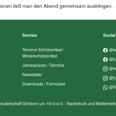
ionen ließ man den Abend gemeinsam ausklingen.
Service
Social
Termine Schützenfest /
@sc
Winterschützenfest
@ju
Jahresplaner / Termine
@sc
Newsletter
@ju
Downloads / Formulare
@Sc
bruderschaft Gimborn um 1610 e.V. - Nachdruck und Weiterverb